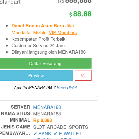
Standart
Rp
88.88
Dapat Bonus Akun Baru
Jika
Mendaftar Melalui
VIP Members
Kesempatan Profit Terbaik!
Customer Service 24 Jam
Dilayani langsung oleh MENARA188
Daftar Sekarang
Preview
Apa Itu MENARA188 ?
Baca Disini
SERVER
MENARA188
NAMA SITUS
MENARA188
MINIMAL
Rp
8,888
JENIS GAME
SLOT, ARCADE, SPORTS
PEMBAYARAN
✔ BANK, ✔ E-WALLET,