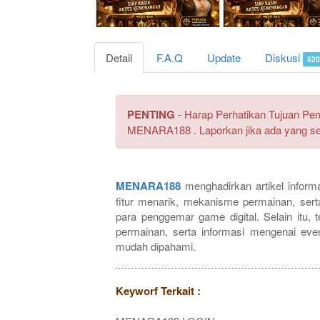
Detail
F.A.Q
Update
Diskusi
52
PENTING
- Harap Perhatikan Tujuan Pe
MENARA188 . Laporkan jika ada yang sel
MENARA188
menghadirkan artikel inform
fitur menarik, mekanisme permainan, ser
para penggemar game digital. Selain itu,
permainan, serta informasi mengenai even
mudah dipahami.
Keyworf Terkait :