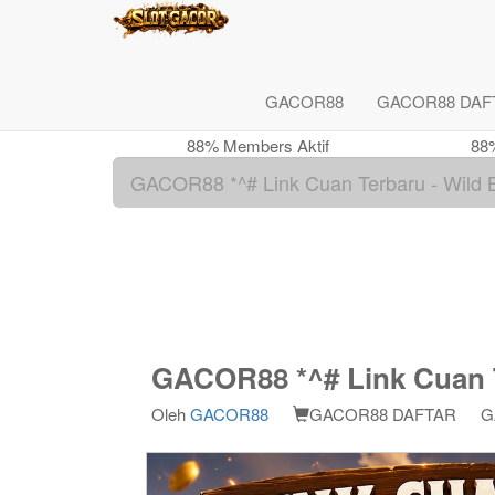
GACOR88 *^
Members
356,858
GACOR88
GACOR88 DAF
88% Members Aktif
88
GACOR88 *^# Link Cuan 
Oleh
GACOR88
GACOR88 DAFTAR
G