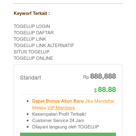
Keyworf Terkait :
TOGELUP LOGIN
TOGELUP DAFTAR
TOGELUP LINK
TOGELUP LINK ALTERNATIF
SITUS TOGELUP
TOGELUP ONLINE
888,888
Standart
Rp
88.88
Dapat Bonus Akun Baru
Jika Mendaftar
Melalui
VIP Members
Kesempatan Profit Terbaik!
Customer Service 24 Jam
Dilayani langsung oleh TOGELUP