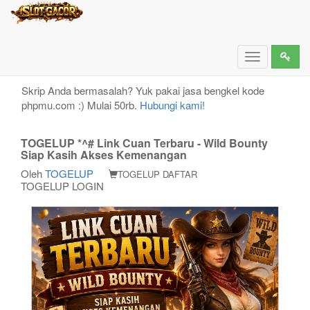
TOGELUP *^# Link Cuan Terbaru - Wild Bounty
Siap Kasih Akses Kemenangan
Toggle
navigation
Skrip Anda bermasalah? Yuk pakai jasa bengkel kode
phpmu.com :) Mulai 50rb.
Hubungi kami!
TOGELUP *^# Link Cuan Terbaru - Wild Bounty
Siap Kasih Akses Kemenangan
Oleh
TOGELUP
TOGELUP DAFTAR
TOGELUP LOGIN