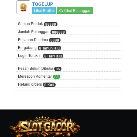
TOGELUP
Lihat Profile
Chat Pelanggan
Semua Produk
88888
Jumlah Pelanggan
888888
Pesanan Diterima
8888
Bergabung
8 Tahun lalu
Login Terakhir
8 Hari lalu
Pesan Belum Dibuka
86
Merespon Komentar
88
Refund orders
0 Kali