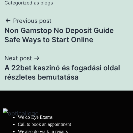
Categorized as
blogs
Previous post
Non Gamstop No Deposit Guide
Safe Ways to Start Online
Next post
A 22bet kaszinó és fogadási oldal
részletes bemutatása
We do Eye Exams
Call to book an appointment
We also do walk-in repairs